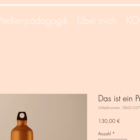
edienpädagogik
Über mich
KO
Das ist ein P
Artikelnummer: 2842153
Preis
130,00 €
Anzahl
*