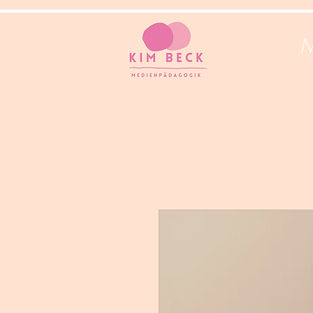
Hi!
M