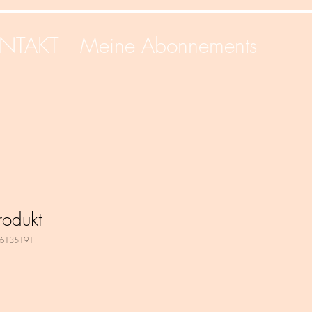
NTAKT
Meine Abonnements
rodukt
76135191